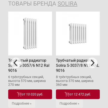
ТОВАРЫ БРЕНДА
SOLIRA
Трубчатый радиатор
Трубчатый радиатор
Тр
Solira S-3057/6 N12 Ral
Solira S-3037/8 N12, RAL
So
9016
9016
90
6 трёхтрубных секций,
8 трёхтрубных секций,
6 
высота 570 мм, ширина
высота 370 мм, ширина
вы
ий,
270 мм
360 мм
27
от
10 020 руб.
от
12 472 руб.
Подробнее »
Подробнее »