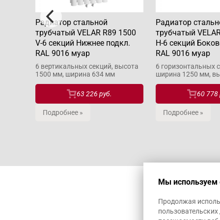
Радиатор стальной
Радиатор стальн
1500
трубчатый VELAR R89 1500
трубчатый VELAR
кл.
V-6 секций Нижнее подкл.
H-6 секций Боков
RAL 9016 муар
RAL 9016 муар
высота
6 вертикальных секций, высота
6 горизонтальных с
1500 мм, ширина 634 мм
ширина 1250 мм, в
63 226 руб.
60 778 
Подробнее »
Подробнее »
Мы используем 
Продолжая использ
пользовательских 