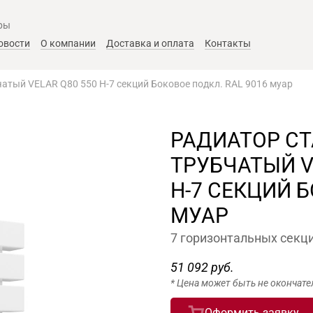
ры
овости
О компании
Доставка и оплата
Контакты
атый VELAR Q80 550 H-7 секций Боковое подкл. RAL 9016 муар
РАДИАТОР С
ТРУБЧАТЫЙ V
H-7 СЕКЦИЙ Б
МУАР
7 горизонтальных секци
51 092 руб.
* Цена может быть не окончате
Оформить заявку