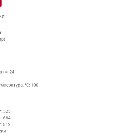
ия
й
ар)
атм: 24
пература, °С: 100
т: 525
т: 664
т: 812
сия