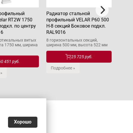
профильный
Радиатор стальной
Радиа
elar RT2W 1750
профильный VELAR P60 500
профи
одкл. по центру
H-8 секций Боковое подкл.
H-11 
16
RAL9016
RAL90
ертикальных витых
8 горизонтальных секций,
11 гор
та 1750 мм, ширина
ширина 500 мм, высота 522 мм
ширина
25 725 руб.
60 451 руб.
Подробнее »
Подр
 »
Хорошо