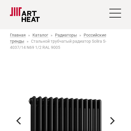
Главная
»
Каталог
»
Радиаторы
»
Российские
тренды
»
Стальной трубчатый радиатор Solira S-
4037/14 N69 1/2 RAL 9005