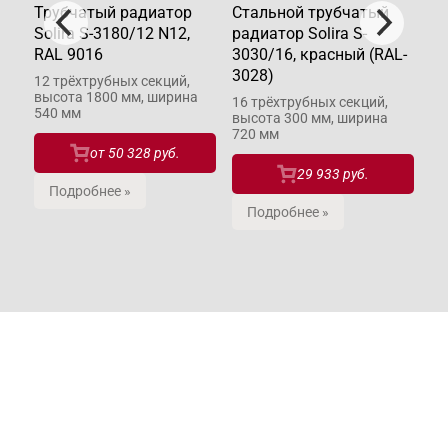
Трубчатый радиатор
Стальной трубчатый
Тр
Solira S-3180/12 N12,
радиатор Solira S-
So
RAL 9016
3030/16, красный (RAL-
90
3028)
12 трёхтрубных секций,
6 
высота 1800 мм, ширина
вы
16 трёхтрубных секций,
540 мм
27
высота 300 мм, ширина
720 мм
от
50 328 руб.
29 933 руб.
Подробнее »
Подробнее »