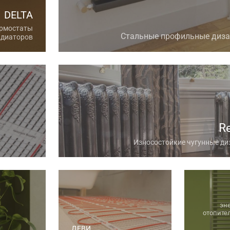
DELTA
ермостаты
Стальные профильные диза
адиаторов
R
Износостойкие чугунные д
эн
отопите
ДЕВИ