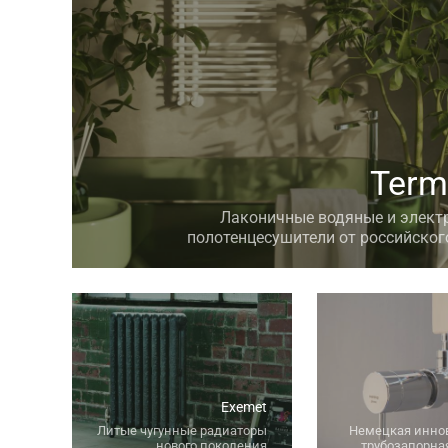
Term
Лаконичные водяные и элект
полотенцесушители от российског
Exemet
Литые чугунные радиаторы
Немецкая инно
нового поколения
трубозапорна