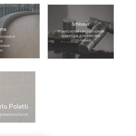
Schlosser
ima
Износостойкая запорная
арматура для систем
онные и
отопления
ые
льные
ры
rlo Poletti
премиум-класса