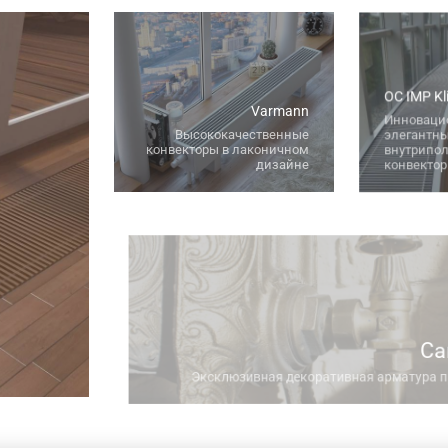
OC IMP Kl
Varmann
Инноваци
Высококачественные
элегантн
конвекторы в лаконичном
внутрипо
дизайне
конвекто
Ca
Эксклюзивная декоративная арматура 