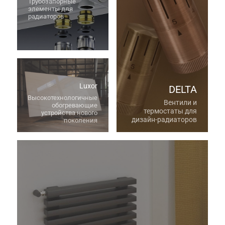
Трубозапорные
элементы для
радиаторов
Luxor
DELTA
Высокотехнологичные
Вентили и
обогревающие
термостаты для
устройства нового
дизайн-радиаторов
поколения