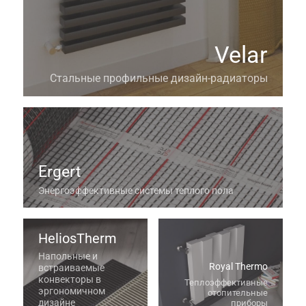
Velar
Стальные профильные дизайн-радиаторы
Ergert
Энергоэффективные системы теплого пола
HeliosTherm
Напольные и
Royal Thermo
встраиваемые
конвекторы в
Теплоэффективные
эргономичном
отопительные
дизайне
приборы