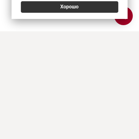
Хорошо
Позвонить
E-mail
Приехать
Art Heat, г. Краснодар
© 2026
Политика конфиденциальности
,
Согласие на обработку персональных данных
,
Использование Cookies
,
Реквизиты, оплата и доставка