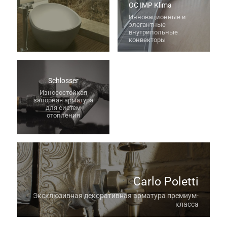
OC IMP Klima
Инновационные и
элегантные
внутрипольные
конвекторы
Schlosser
Износостойкая
запорная арматура
для систем
отопления
Carlo Poletti
Эксклюзивная декоративная арматура премиум-
класса