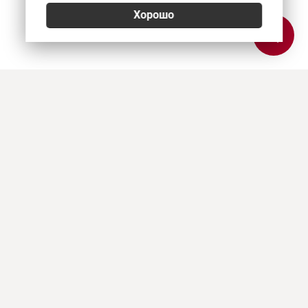
Хорошо
Позвонить
E-mail
Приехать
Art Heat, г. Краснодар
© 2026
Политика конфиденциальности
,
Согласие на обработку персональных данных
,
Использование Cookies
,
Реквизиты, оплата и доставка