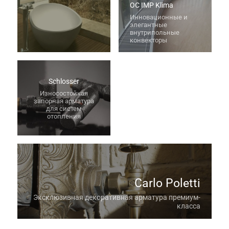
OC IMP Klima
Инновационные и
элегантные
внутрипольные
конвекторы
Schlosser
Износостойкая
запорная арматура
для систем
отопления
Carlo Poletti
Эксклюзивная декоративная арматура премиум-
класса