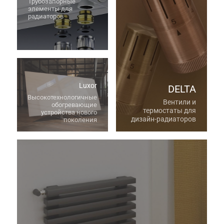
Трубозапорные
элементы для
радиаторов
Luxor
DELTA
Высокотехнологичные
Вентили и
обогревающие
термостаты для
устройства нового
дизайн-радиаторов
поколения