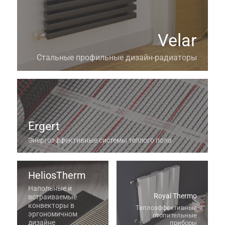
Velar
Стальные профильные дизайн-радиаторы
Ergert
Энергоэффективные системы теплого пола
HeliosTherm
Напольные и
Royal Thermo
встраиваемые
конвекторы в
Теплоэффективные
эргономичном
отопительные
дизайне
приборы